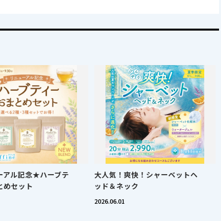
ーアル記念★ハーブテ
大人気！爽快！シャーベットヘ
とめセット
ッド＆ネック
2026.06.01