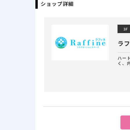
ショップ詳細
3F
ラ
ハー
く、