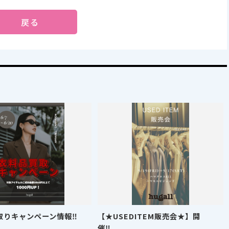
戻る
取りキャンペーン情報‼
【★USEDITEM販売会★】開
催‼