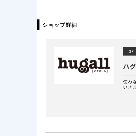
ショップ詳細
3F
ハ
使わ
いき