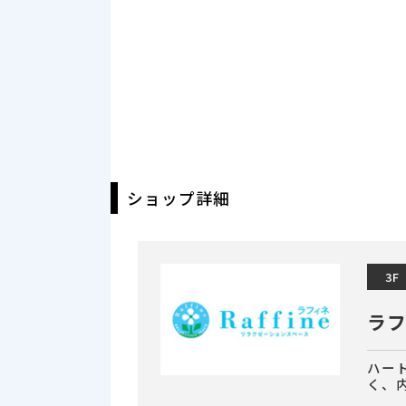
ショップ詳細
3F
ラ
ハー
く、