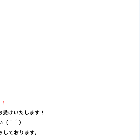
。
中！
お受けいたします！
い（＾＾）
ちしております。