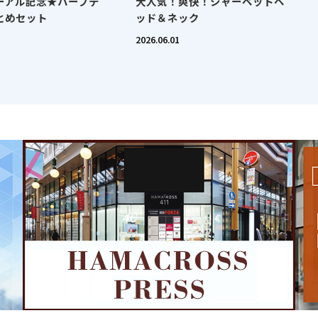
ーアル記念★ハーブテ
大人気！爽快！シャーベットヘ
とめセット
ッド＆ネック
2026.06.01