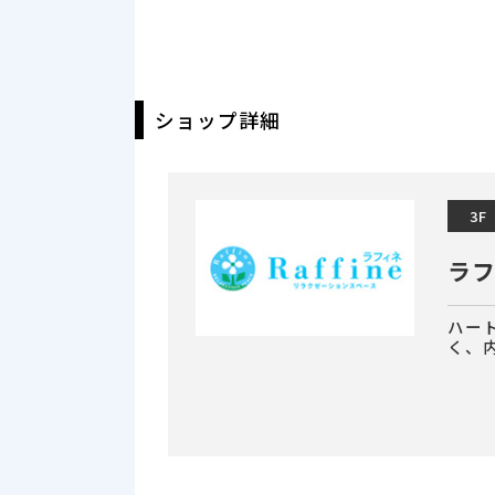
ショップ詳細
3F
ラ
ハー
く、