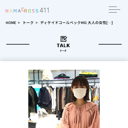
toggle
navigat
HOME
>
トーク
>
ディケイドコールベック#01 大人の女性[…]